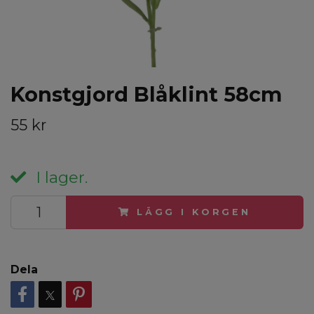
Konstgjord Blåklint 58cm
55 kr
I lager.
LÄGG I KORGEN
Dela