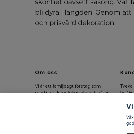
skönhet oavsett säsong. Välj
bli dyra i längden. Genom att
och prisvärd dekoration.
Om oss
Kund
Vi är ett familjeägt företag som
Tveka 
med stort kundfokus tillhandahåller
hej@v
konstväxter, floristmaterial och
på 07
Vi
funktionella trädgårdsdetaljer.
Väx
god