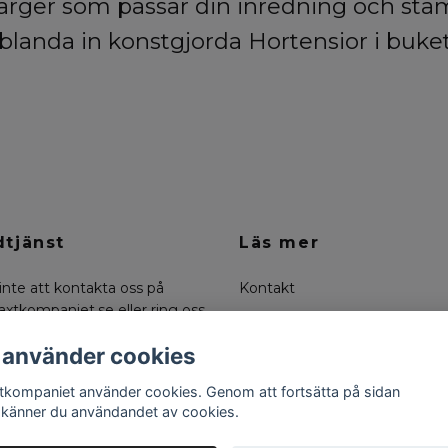
 färger som passar din inredning och st
 blanda in konstgjorda Hortensior i buke
tjänst
Läs mer
inte att kontakta oss på
Kontakt
axtkompaniet.se
eller ring oss
Köpvillkor
0-6636334
Om oss
 använder cookies
Returer
tkompaniet använder cookies. Genom att fortsätta på sidan
känner du användandet av cookies.