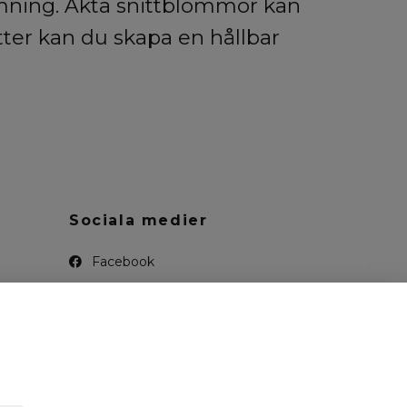
ämning. Äkta snittblommor kan
tter kan du skapa en hållbar
Sociala medier
Facebook
Instagram