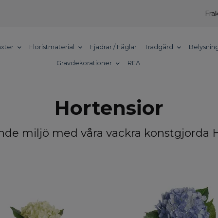
Frak
xter
Floristmaterial
Fjädrar / Fåglar
Trädgård
Belysnin
Gravdekorationer
REA
Hortensior
ande miljö med våra vackra konstgjorda H