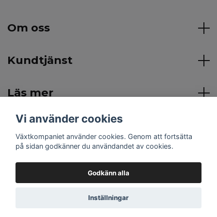
Om oss
Kundtjänst
Läs mer
Vi använder cookies
Sociala medier
Växtkompaniet använder cookies. Genom att fortsätta
på sidan godkänner du användandet av cookies.
Godkänn alla
© 2026 Växtkompaniet
Inställningar