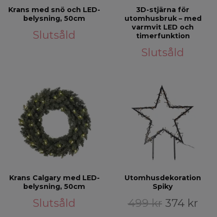
Krans med snö och LED-
3D-stjärna för
belysning, 50cm
utomhusbruk – med
varmvit LED och
Slutsåld
timerfunktion
Slutsåld
Krans Calgary med LED-
Utomhusdekoration
belysning, 50cm
Spiky
Slutsåld
499 kr
374 kr