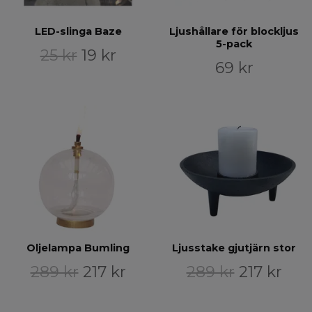
LED-slinga Baze
Ljushållare för blockljus
5-pack
25 kr
19 kr
69 kr
Oljelampa Bumling
Ljusstake gjutjärn stor
289 kr
217 kr
289 kr
217 kr