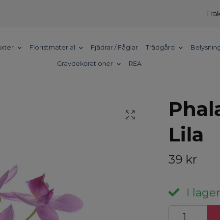
Frak
xter
Floristmaterial
Fjädrar / Fåglar
Trädgård
Belysnin
Gravdekorationer
REA
Phal
Lila
39 kr
I lager