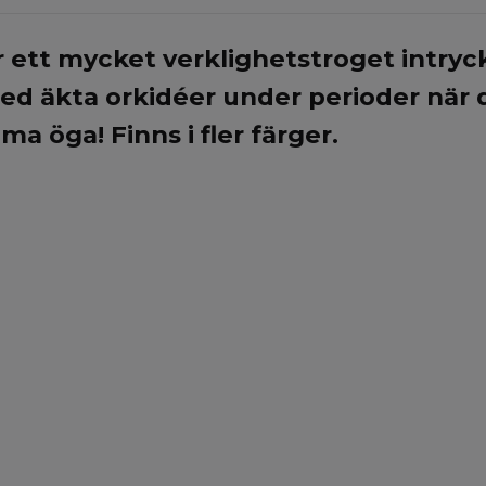
r ett mycket verklighetstroget intryck
a med äkta orkidéer under perioder n
a öga! Finns i fler färger.