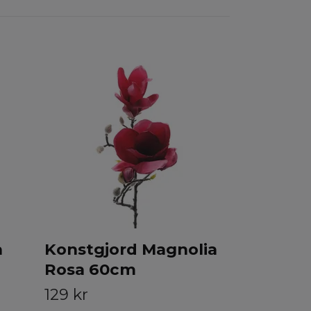
Ranunce
85 kr
a
Konstgjord Magnolia
Rosa 60cm
129 kr