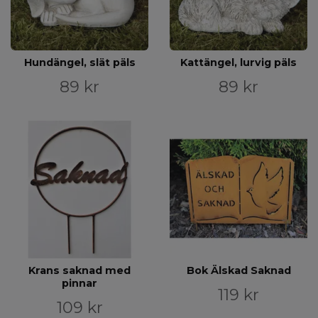
Hundängel, slät päls
Kattängel, lurvig päls
89 kr
89 kr
Krans saknad med
Bok Älskad Saknad
pinnar
119 kr
109 kr