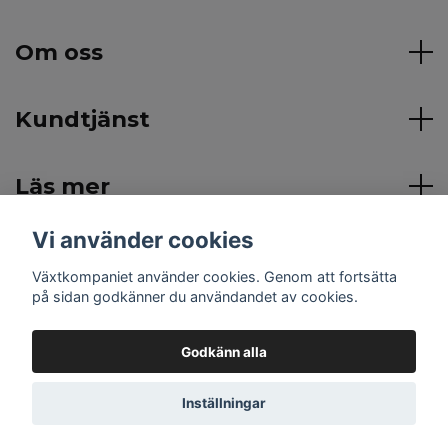
Om oss
Kundtjänst
Läs mer
Vi använder cookies
Sociala medier
Växtkompaniet använder cookies. Genom att fortsätta
på sidan godkänner du användandet av cookies.
Godkänn alla
© 2026 Växtkompaniet
Inställningar