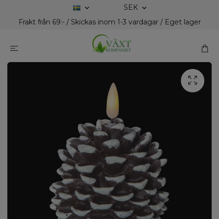
SEK
Frakt från 69:- / Skickas inom 1-3 vardagar / Eget lager