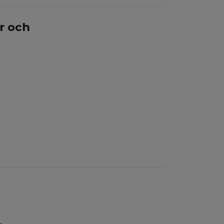
ar och
Magneti