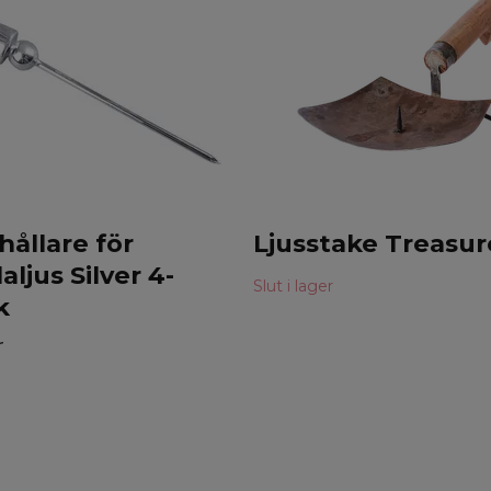
hållare för
Ljusstake Treasur
aljus Silver 4-
Slut i lager
k
r