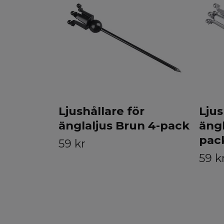
Ljushållare för
Ljus
änglaljus Brun 4-pack
ängl
pac
59 kr
59 k