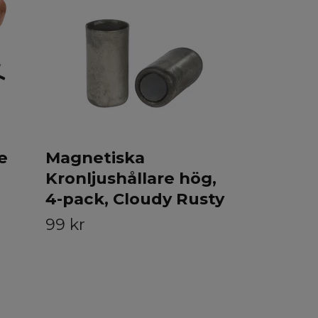
Värmelju
pack, Em
109 kr
e
Magnetiska
Kronljushållare hög,
4-pack, Cloudy Rusty
99 kr