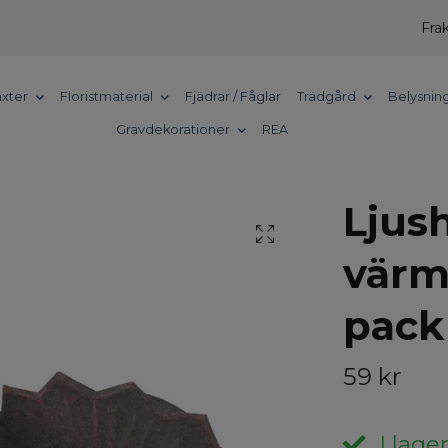
Frak
xter
Floristmaterial
Fjädrar / Fåglar
Trädgård
Belysnin
Gravdekorationer
REA
Ljush
värm
pack
59 kr
I lager