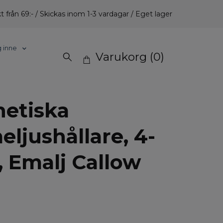
t från 69:- / Skickas inom 1-3 vardagar / Eget lager
g inne
Varukorg
(0)
etiska
ljushållare, 4-
, Emalj Callow
.