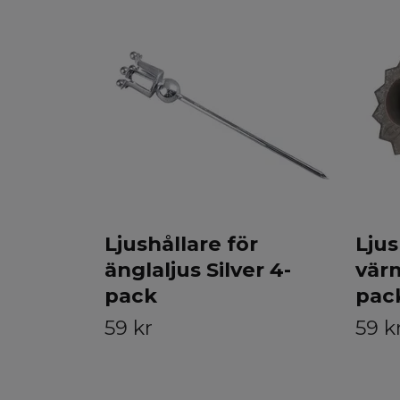
Ljushållare för
Ljus
änglaljus Silver 4-
värm
pack
pac
59 kr
59 k