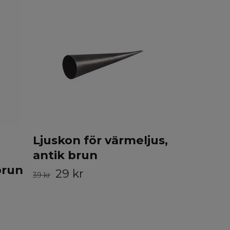
Magneti
Kronljus
4-pack, 
99 kr
Ljuskon för värmeljus,
antik brun
brun
29 kr
39 kr