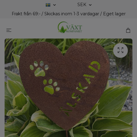
SEK
Frakt från 69:- / Skickas inom 1-3 vardagar / Eget lager