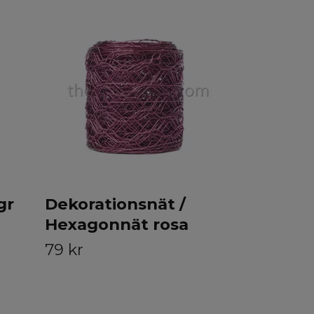
Alumini
3m
59 kr
gr
Dekorationsnät /
Hexagonnät rosa
79 kr