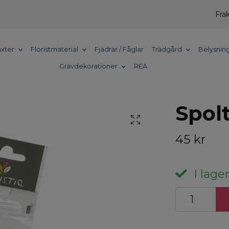
Frak
xter
Floristmaterial
Fjädrar / Fåglar
Trädgård
Belysnin
Gravdekorationer
REA
Spolt
45 kr
I lager