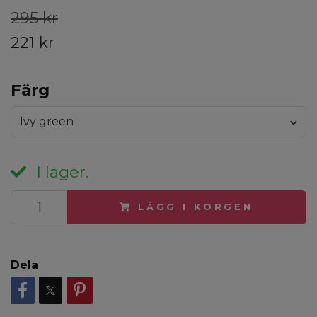
295 kr
221 kr
Färg
Ivy green
I lager.
LÄGG I KORGEN
Dela