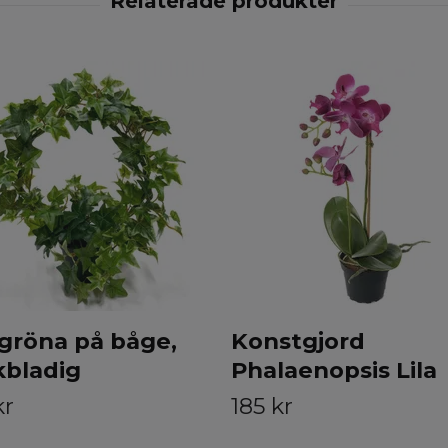
gröna på båge,
Konstgjord
kbladig
Phalaenopsis Lila
kr
185 kr