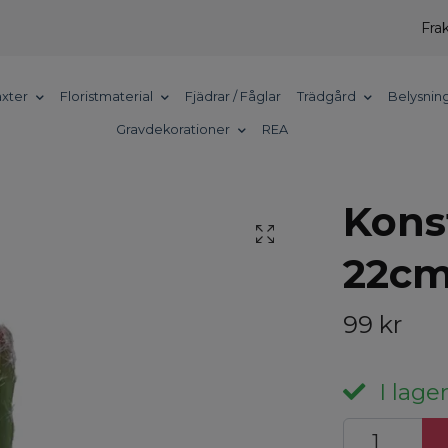
Frak
xter
Floristmaterial
Fjädrar / Fåglar
Trädgård
Belysnin
Gravdekorationer
REA
Kons
22c
99 kr
I lager