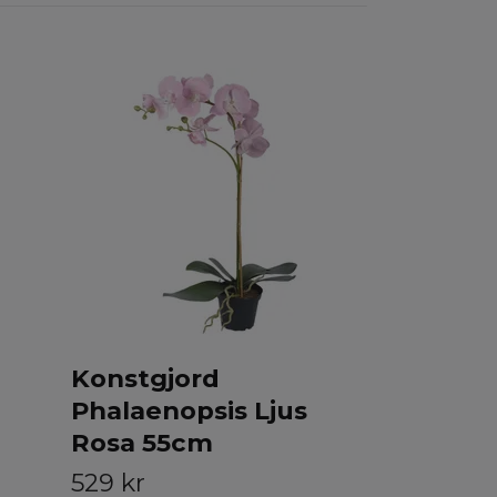
Konstgj
Vit 30c
165 kr
Konstgjord
Phalaenopsis Ljus
Rosa 55cm
529 kr