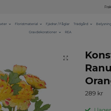
Frak
xter
Floristmaterial
Fjädrar / Fåglar
Trädgård
Belysnin
Gravdekorationer
REA
Kons
Ranu
Oran
289 kr
I lager