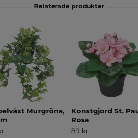
elväxt Murgröna,
Konstgjord St. Pa
cm
Rosa
kr
89 kr