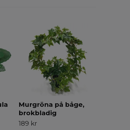
Konstgjo
kruka, 
Slut i lager
ula
Murgröna på båge,
brokbladig
189 kr