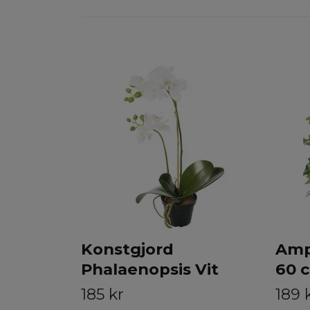
Konstgjord
Amp
Phalaenopsis Vit
60 
185 kr
189 