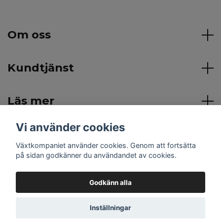
Om oss
Kundtjänst
Läs mer
Vi använder cookies
Sociala medier
Växtkompaniet använder cookies. Genom att fortsätta
på sidan godkänner du användandet av cookies.
Godkänn alla
© 2026 Växtkompaniet
Inställningar