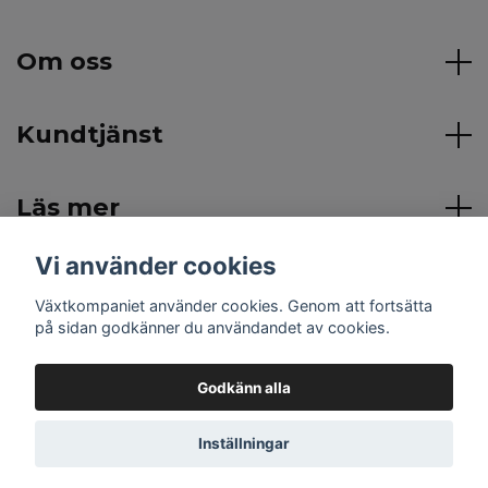
Om oss
Kundtjänst
Läs mer
Vi använder cookies
Sociala medier
Växtkompaniet använder cookies. Genom att fortsätta
på sidan godkänner du användandet av cookies.
Godkänn alla
© 2026 Växtkompaniet
Inställningar