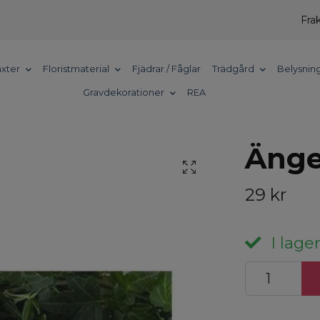
Frak
xter
Floristmaterial
Fjädrar / Fåglar
Trädgård
Belysnin
Gravdekorationer
REA
Änge
29 kr
I lager