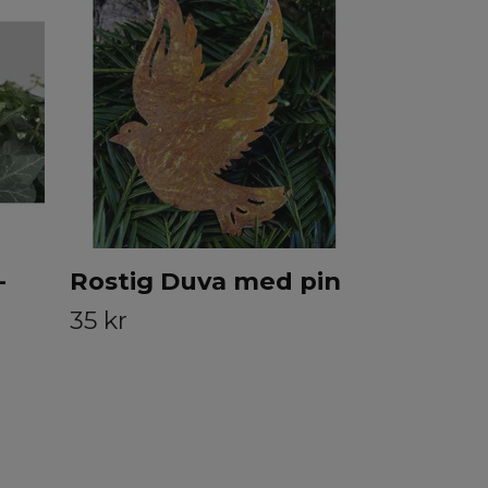
Pojke st
99 kr
-
Rostig Duva med pin
35 kr