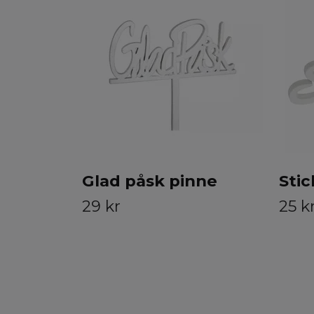
Glad påsk pinne
Stic
29 kr
25 k