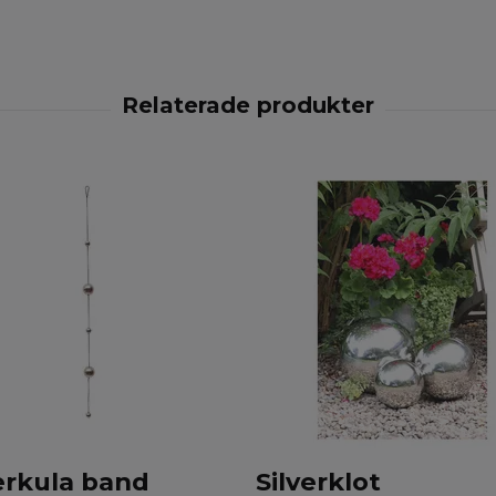
erkula band
Silverklot