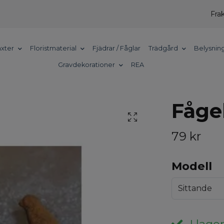
Frak
xter
Floristmaterial
Fjädrar / Fåglar
Trädgård
Belysnin
Gravdekorationer
REA
Fåge
79 kr
Modell
Sittande
I lager