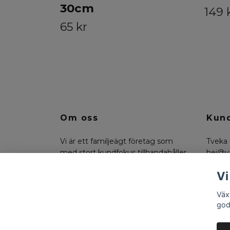
30cm
149 
65 kr
Om oss
Kund
Vi är ett familjeägt företag som
Tveka 
med stort kundfokus tillhandahåller
hej@v
konstväxter, floristmaterial och
på 07
Vi
funktionella trädgårdsdetaljer.
Väx
god