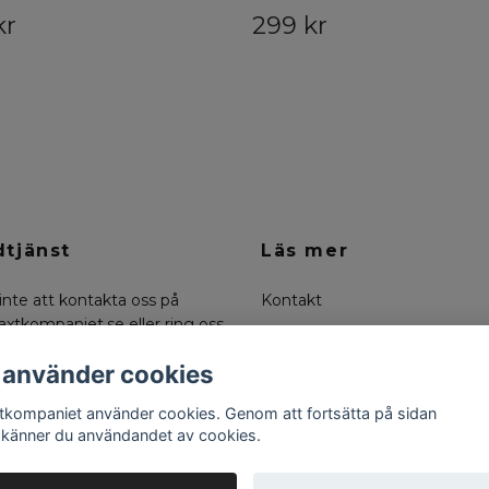
kr
299 kr
tjänst
Läs mer
inte att kontakta oss på
Kontakt
axtkompaniet.se
eller ring oss
Köpvillkor
0-6636334
Om oss
 använder cookies
Returer
tkompaniet använder cookies. Genom att fortsätta på sidan
känner du användandet av cookies.