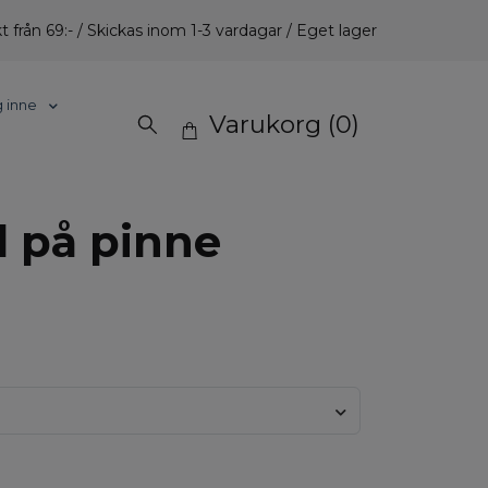
t från 69:- / Skickas inom 1-3 vardagar / Eget lager
g inne
Varukorg
(0)
l på pinne
.