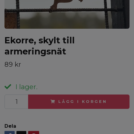
Ekorre, skylt till
armeringsnät
89 kr
I lager.
LÄGG I KORGEN
Dela