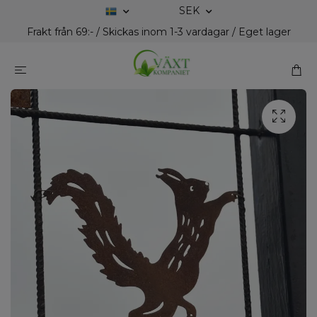
SEK
Frakt från 69:- / Skickas inom 1-3 vardagar / Eget lager