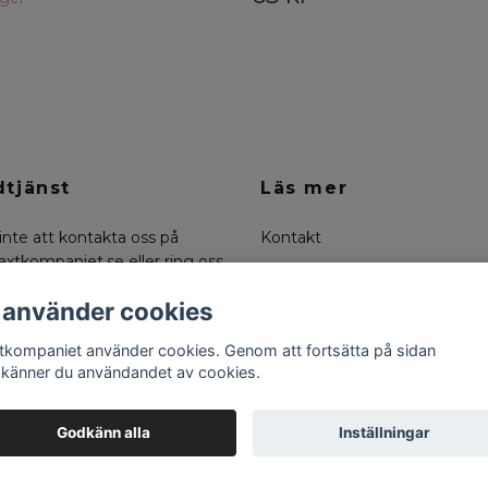
tjänst
Läs mer
inte att kontakta oss på
Kontakt
axtkompaniet.se
eller ring oss
Köpvillkor
0-6636334
Om oss
 använder cookies
Returer
tkompaniet använder cookies. Genom att fortsätta på sidan
känner du användandet av cookies.
Godkänn alla
Inställningar