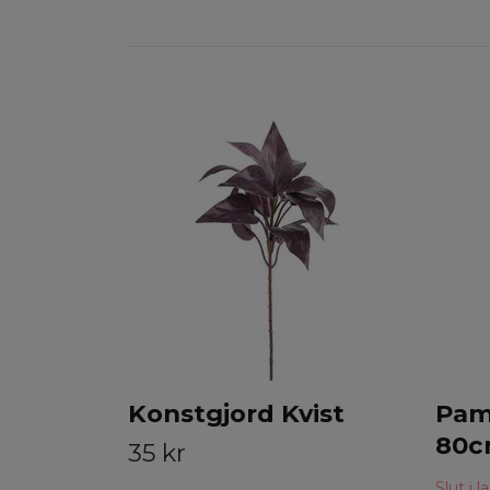
Konstgjord Kvist
Pam
80c
35 kr
Slut i l