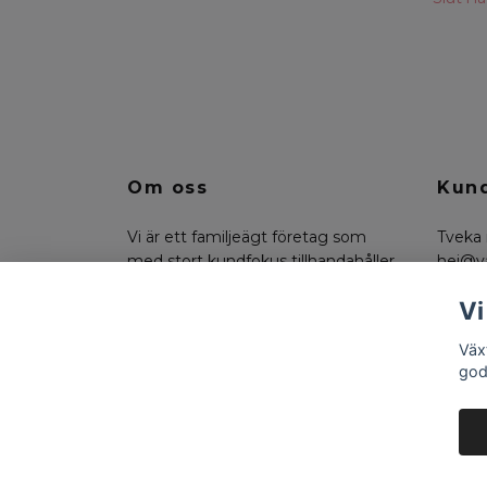
Om oss
Kund
Vi är ett familjeägt företag som
Tveka 
med stort kundfokus tillhandahåller
hej@v
konstväxter, floristmaterial och
på 07
Vi
funktionella trädgårdsdetaljer.
Väx
god
© 2026 Växtkompaniet