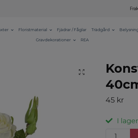
Frak
xter
Floristmaterial
Fjädrar / Fåglar
Trädgård
Belysnin
Gravdekorationer
REA
Kons
40c
45 kr
I lager