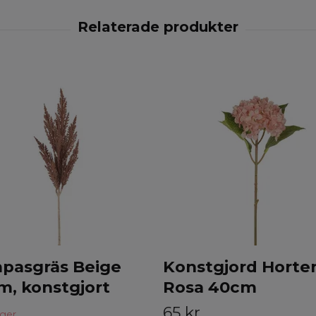
pasgräs Beige
Konstgjord Horte
m, konstgjort
Rosa 40cm
65 kr
ager