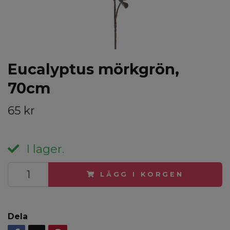
Eucalyptus mörkgrön,
70cm
65 kr
I lager.
LÄGG I KORGEN
Dela