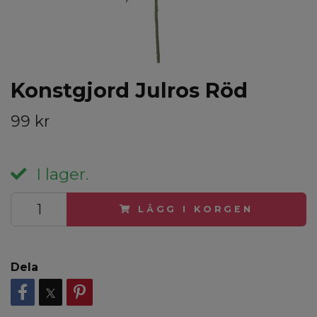
Konstgjord Julros Röd
99 kr
I lager.
LÄGG I KORGEN
Dela