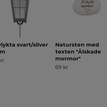
lykta svart/silver
Natursten med
cm
texten "Älskade
mormor"
kr
69 kr