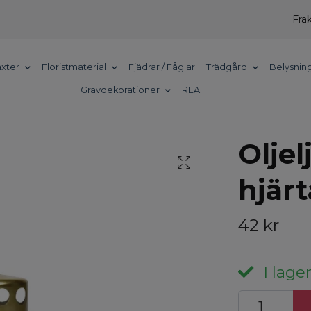
Frak
xter
Floristmaterial
Fjädrar / Fåglar
Trädgård
Belysnin
Gravdekorationer
REA
Oljel
hjärt
42 kr
I lager