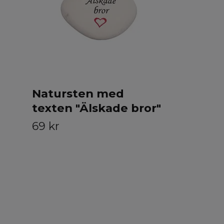
259 kr
Natursten med
texten "Älskade bror"
69 kr