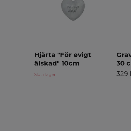
Hjärta "För evigt
Grav
älskad" 10cm
30 
329 
Slut i lager