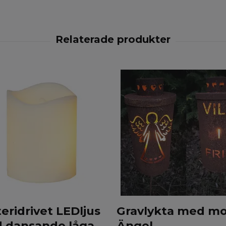
eridrivet LEDljus
Gravlykta med mo
 dansande låga
Ängel