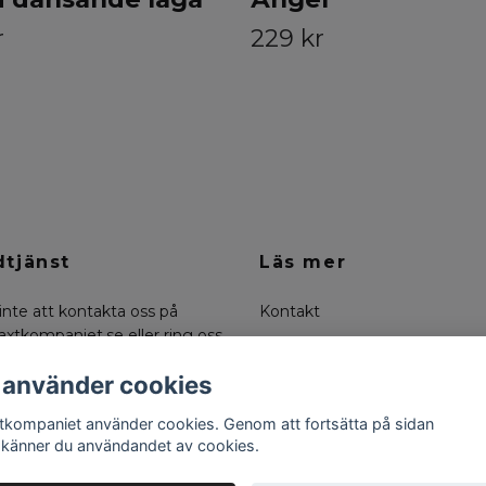
r
229 kr
tjänst
Läs mer
inte att kontakta oss på
Kontakt
axtkompaniet.se
eller ring oss
Köpvillkor
0-6636334
Om oss
 använder cookies
Returer
tkompaniet använder cookies. Genom att fortsätta på sidan
känner du användandet av cookies.