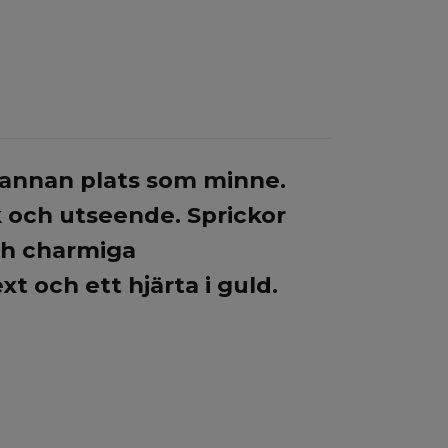
å annan plats som minne.
k och utseende.
Sprickor
ch charmiga
t och ett hjärta i guld.