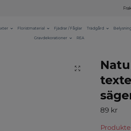
Frak
xter
Floristmaterial
Fjädrar / Fåglar
Trädgård
Belysnin
Gravdekorationer
REA
Natu
text
säger
89 kr
Produkten 