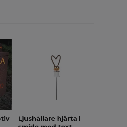
Hjärta p
Kärleken
89 kr
tiv
Ljushållare hjärta i
smide med text