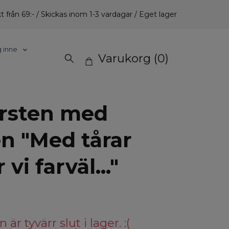
t från 69:- / Skickas inom 1-3 vardagar / Eget lager
g inne
Varukorg
(0)
rsten med
en "Med tårar
 vi farväl..."
är tyvärr slut i lager. :(