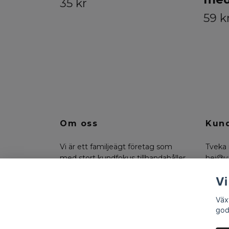
35 kr
59 k
Om oss
Kund
Vi är ett familjeägt företag som
Tveka 
med stort kundfokus tillhandahåller
hej@v
konstväxter, floristmaterial och
på 07
Vi
funktionella trädgårdsdetaljer.
Väx
god