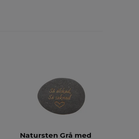
Naturst
texten "
39 kr
Natursten Grå med