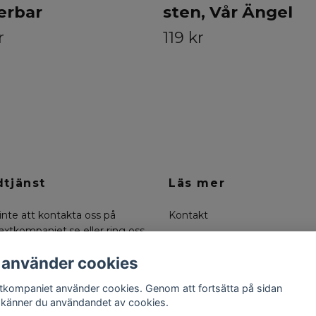
erbar
sten, Vår Ängel
r
119 kr
tjänst
Läs mer
inte att kontakta oss på
Kontakt
axtkompaniet.se
eller ring oss
Köpvillkor
0-6636334
Om oss
 använder cookies
Returer
tkompaniet använder cookies. Genom att fortsätta på sidan
känner du användandet av cookies.