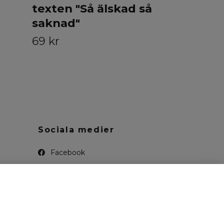
texten "Så älskad så
saknad"
69 kr
Sociala medier
Facebook
Instagram