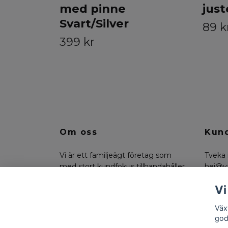
med pinne
just
Svart/Silver
89 k
399 kr
Om oss
Kund
Vi är ett familjeägt företag som
Tveka 
med stort kundfokus tillhandahåller
hej@v
konstväxter, floristmaterial och
på 07
Vi
funktionella trädgårdsdetaljer.
Väx
god