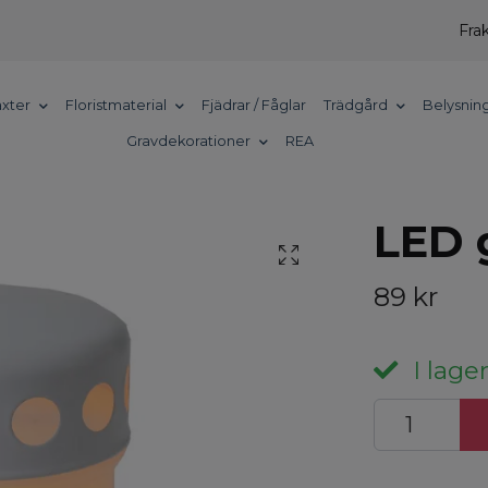
Frak
xter
Floristmaterial
Fjädrar / Fåglar
Trädgård
Belysnin
Gravdekorationer
REA
LED g
89 kr
I lager