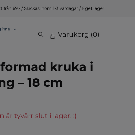
t från 69:- / Skickas inom 1-3 vardagar / Eget lager
g inne
Varukorg
(0)
tformad kruka i
ng – 18 cm
är tyvärr slut i lager. :(