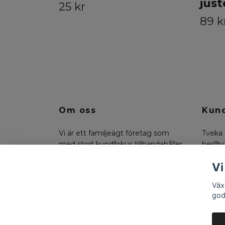
just
25 kr
89 k
Om oss
Kund
Vi är ett familjeägt företag som
Tveka 
med stort kundfokus tillhandahåller
hej@v
konstväxter, floristmaterial och
på 07
Vi
funktionella trädgårdsdetaljer.
Väx
god
© 2026 Växtkompaniet