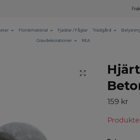
Frak
xter
Floristmaterial
Fjädrar / Fåglar
Trädgård
Belysnin
Gravdekorationer
REA
Hjär
Beto
159 kr
Produkten 