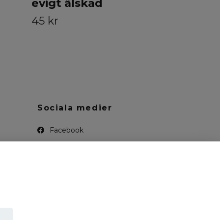
evigt älskad
45 kr
Sociala medier
Facebook
Instagram