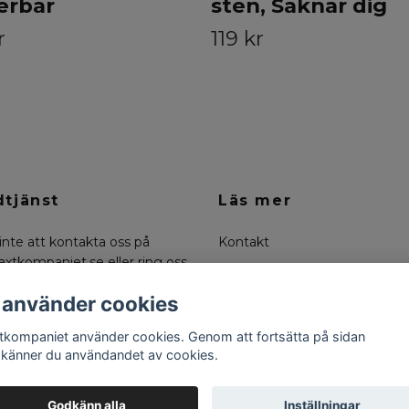
erbar
sten, Saknar dig
r
119 kr
tjänst
Läs mer
inte att kontakta oss på
Kontakt
axtkompaniet.se
eller ring oss
Köpvillkor
0-6636334
Om oss
 använder cookies
Returer
tkompaniet använder cookies. Genom att fortsätta på sidan
känner du användandet av cookies.
Godkänn alla
Inställningar