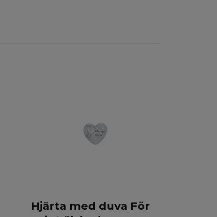
Ängel vi
ljussling
259 kr
Hjärta med duva För