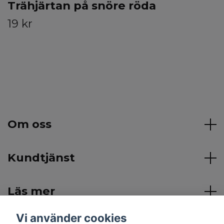
Trähjärtan på snöre röda
19 kr
Om oss
Kundtjänst
Läs mer
Vi använder cookies