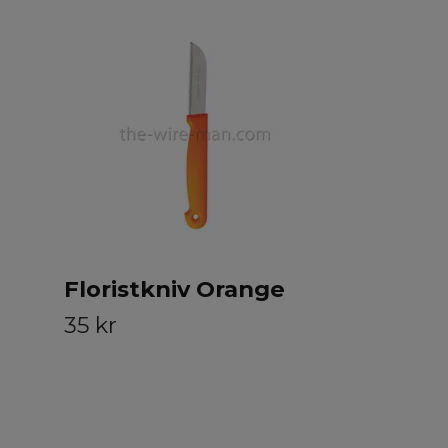
Startkit 
hemmafl
699 
793 kr
Floristkniv Orange
35 kr