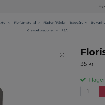
Frak
xter
Floristmaterial
Fjädrar / Fåglar
Trädgård
Belysnin
Gravdekorationer
REA
Flori
35 kr
I lager