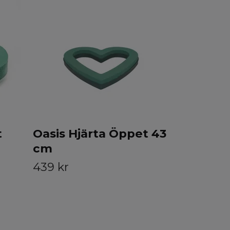
Oasis Hj
36cm
329 kr
t
Oasis Hjärta Öppet 43
cm
439 kr