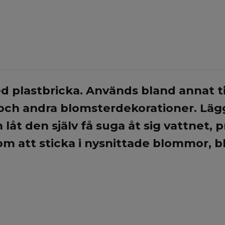
 plastbricka. Används bland annat ti
h andra blomsterdekorationer. Lägg h
h låt den själv få suga åt sig vattnet, 
 att sticka i nysnittade blommor, b