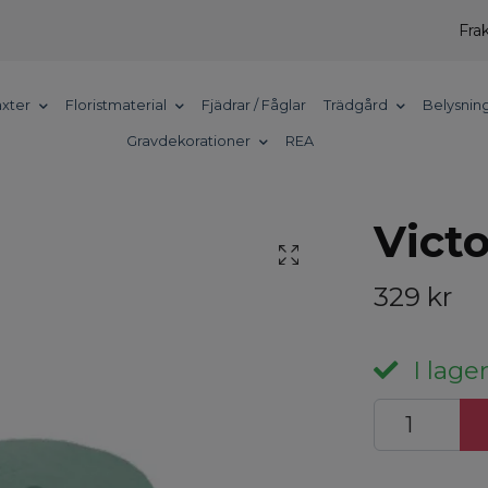
Frak
xter
Floristmaterial
Fjädrar / Fåglar
Trädgård
Belysnin
Gravdekorationer
REA
Vict
329 kr
I lager