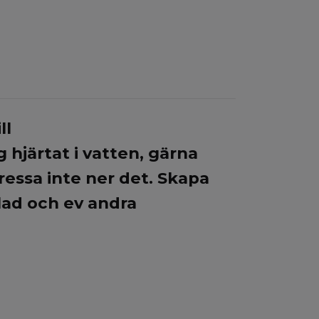
ll
järtat i vatten, gärna
pressa inte ner det. Skapa
lad och ev andra