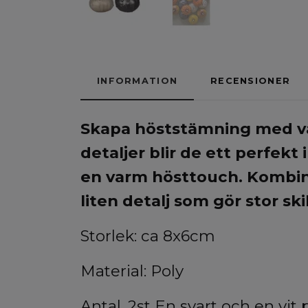
INFORMATION
RECENSIONER
Skapa höststämning med vå
detaljer blir de ett perfekt
en varm hösttouch. Kombine
liten detalj som gör stor ski
Storlek: ca 8x6cm
Material: Poly
Antal. 2st En svart och en vit