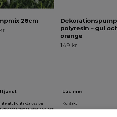
mpmix 26cm
Dekorationspumpo
polyresin – gul oc
kr
orange
149 kr
tjänst
Läs mer
inte att kontakta oss på
Kontakt
axtkompaniet.se
eller ring oss
Köpvillkor
0-6636334