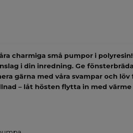
ra charmiga små pumpor i polyresin!
 inslag i din inredning. Ge fönsterbräda
ra gärna med våra svampar och löv f
llnad – låt hösten flytta in med värme 
 pumpa.