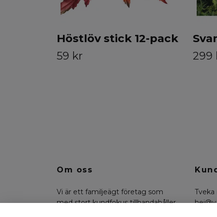
Höstlöv stick 12-pack
Sva
59 kr
299 
Om oss
Kund
Vi är ett familjeägt företag som
Tveka 
med stort kundfokus tillhandahåller
hej@v
konstväxter, floristmaterial och
på 07