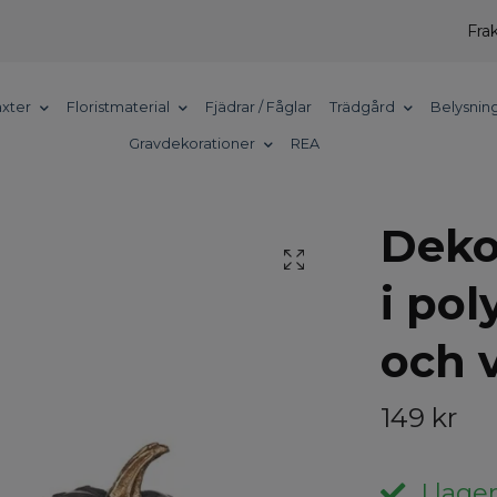
Frak
xter
Floristmaterial
Fjädrar / Fåglar
Trädgård
Belysnin
Gravdekorationer
REA
Deko
i pol
och v
149 kr
I lager