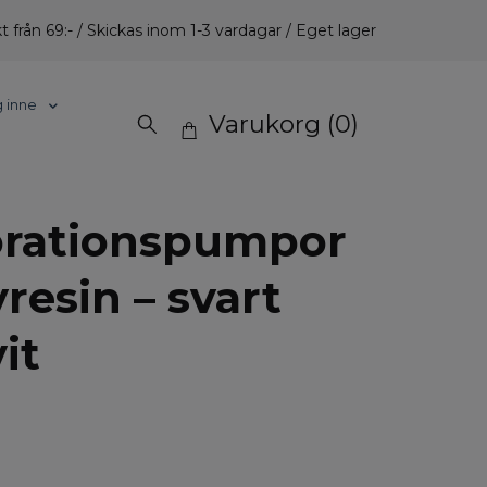
t från 69:- / Skickas inom 1-3 vardagar / Eget lager
g inne
Varukorg
(0)
rationspumpor
yresin – svart
it
.