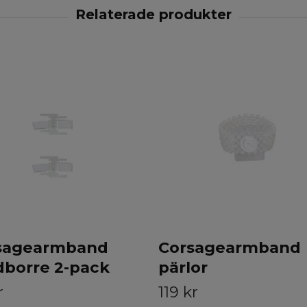
sagearmband
Corsagearmband
dborre 2-pack
pärlor
r
119 kr