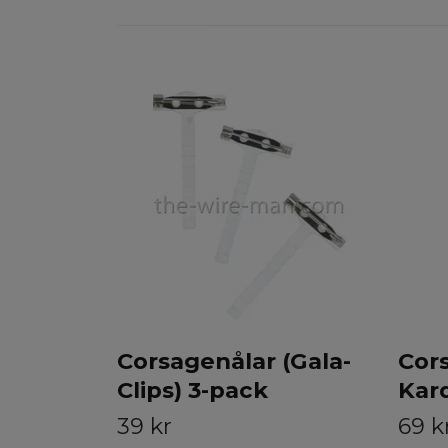
Corsagenålar (Gala-
Cor
Clips) 3-pack
Kar
39 kr
69 k