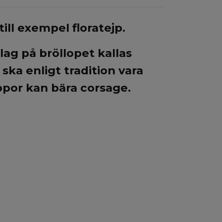
ll exempel floratejp.
g på bröllopet kallas
ka enligt tradition vara
por kan bära corsage.