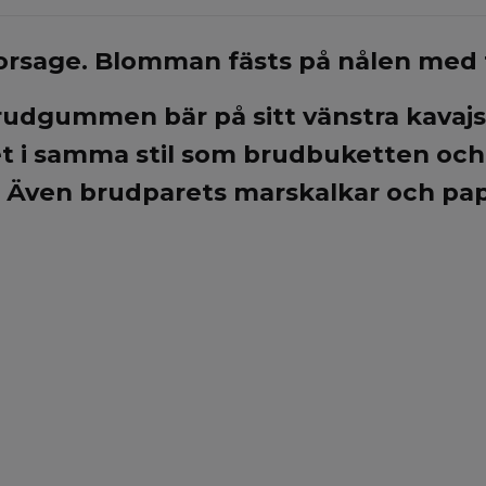
orsage. Blomman fästs på nålen med ti
gummen bär på sitt vänstra kavajsla
t i samma stil som brudbuketten och s
 Även brudparets marskalkar och pap