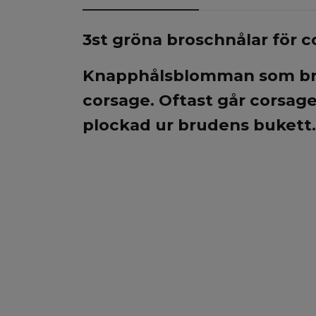
3st gröna broschnålar för c
Knapphålsblomman som brud
corsage. Oftast går corsage
plockad ur brudens bukett.