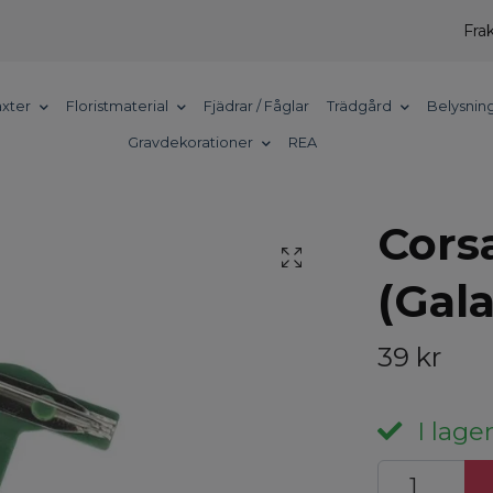
Frak
xter
Floristmaterial
Fjädrar / Fåglar
Trädgård
Belysnin
Gravdekorationer
REA
Cors
(Gala
39 kr
I lager