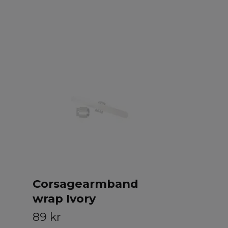
Corsage
Filigree 
Slut i lager
Corsagearmband
wrap Ivory
89 kr